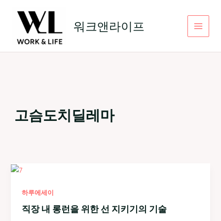
콘
텐
워크앤라이프
츠
로
건
너
뛰
기
고슴도치딜레마
하루에세이
직장 내 롱런을 위한 선 지키기의 기술