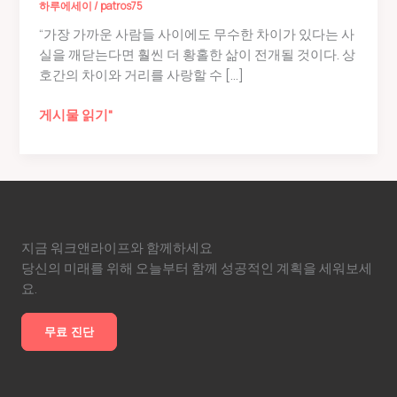
하루에세이
/
patros75
“가장 가까운 사람들 사이에도 무수한 차이가 있다는 사
실을 깨닫는다면 훨씬 더 황홀한 삶이 전개될 것이다. 상
호간의 차이와 거리를 사랑할 수 […]
직
게시물 읽기"
장
내
롱
런
을
위
지금 워크앤라이프와 함께하세요
한
당신의 미래를 위해 오늘부터 함께 성공적인 계획을 세워보세
선
요.
지
키
무료 진단
기
의
기