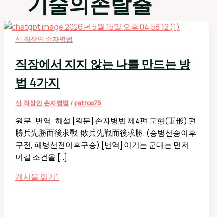
기술의존탈출
신 직장인 손자병법
직장에서 지지 않는 나를 만드는 방
법 4가지
신 직장인 손자병법
/
patros75
원문 · 번역 · 해설 [원문] 손자병법 제4편 군형(軍形) 편
勝兵先勝而後求戰, 敗兵先戰而後求勝. (승병선승이후
구전, 패병선전이후구승) [번역] 이기는 군대는 먼저
이길 조건을 […]
직
게시물 읽기"
장
에
서