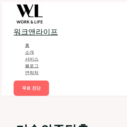
콘
텐
츠
로
워크앤라이프
건
너
홈
뛰
소개
기
서비스
블로그
연락처
무료 진단