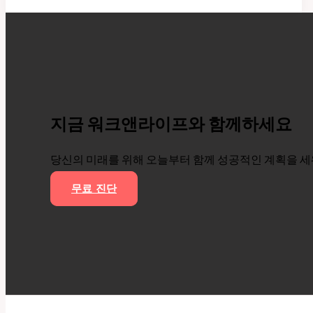
지
지
않
는
나
를
만
지금 워크앤라이프와 함께하세요
드
는
당신의 미래를 위해 오늘부터 함께 성공적인 계획을 
방
법
무료 진단
4
가
지