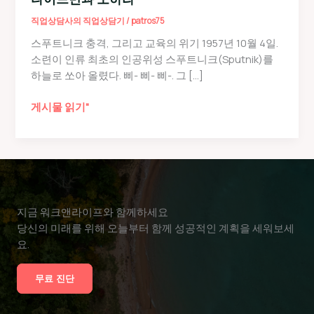
직업상담사의 직업상담기
/
patros75
스푸트니크 충격, 그리고 교육의 위기 1957년 10월 4일.
소련이 인류 최초의 인공위성 스푸트니크(Sputnik)를
하늘로 쏘아 올렸다. 삐- 삐- 삐-. 그 […]
제
게시물 읽기"
5
장
|
진
로
는
지금 워크앤라이프와 함께하세요
정
당신의 미래를 위해 오늘부터 함께 성공적인 계획을 세워보세
체
요.
감
을
무료 진단
만
들