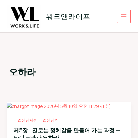
콘
텐
워크앤라이프
츠
로
건
너
뛰
기
오하라
직업상담사의 직업상담기
제5장 | 진로는 정체감을 만들어 가는 과정 —
타이드만과 오하라