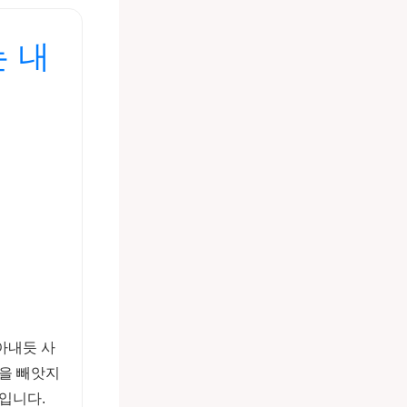
는 내
아내듯 사
일을 빼앗지
실입니다.