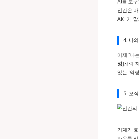
AI를 도
인간은 마
AI에게 
4. 나
이제 “나
성]
처럼 
있는 ‘역
5. 오
기계가 효
자유를 얻