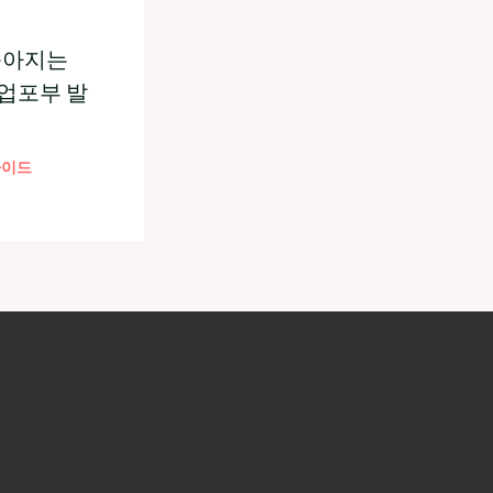
 좁아지는
업포부 발
가이드