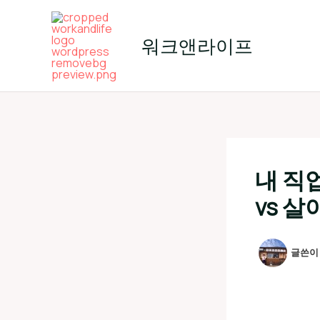
콘
텐
워크앤라이프
츠
로
건
너
뛰
기
내 직
vs 살
글쓴