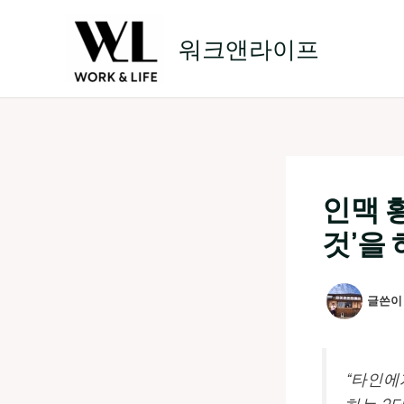
콘
텐
워크앤라이프
츠
로
건
너
뛰
기
인맥 황
것’을 
글쓴
“타인에