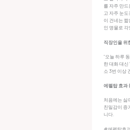
를 자주 만드
고 자주 눈도
이 건네는 짧
인 명물로 
직장인을 위한
“오늘 하루 
한 대화 대신
소 3번 이상 
에펠탑 효과 (Ei
처음에는 싫
친밀감이 증가
니다.
#에펠탑효과