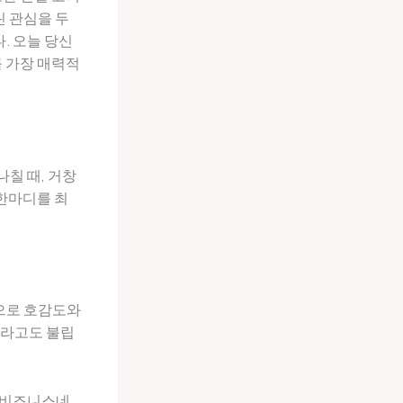
린 관심을 두
. 오늘 당신
 가장 매력적
칠 때, 거창
 한마디를 최
으로 호감도와
ct)’라고도 불립
#비즈니스네