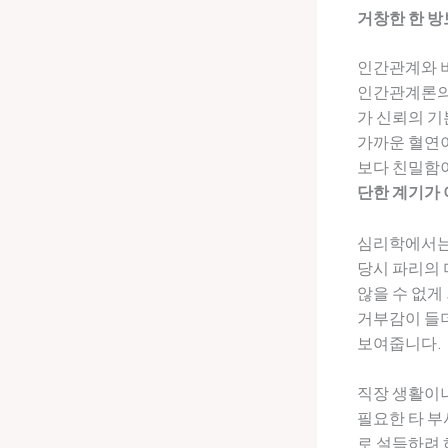
거창한 한 방
인간관계와 비
인간관계론의
가 신뢰의 기
가까운 혈연이
보다 친밀함이
단한 계기가
심리학에서는 
당시 파리의 
않을 수 없게
거부감이 들더
보여줍니다.
직장 생활이
필요한 타 부
로 설득하려 