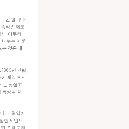
싹트곤 합니다.
지속적인 태도
시, 아무리
 나누는 이웃
는 것은 대
 1889년 건립
들이 매일 보지
음에는 낯설고
 특성을 잘
니다. 협업이
거창한 제안으
한 연결 고리