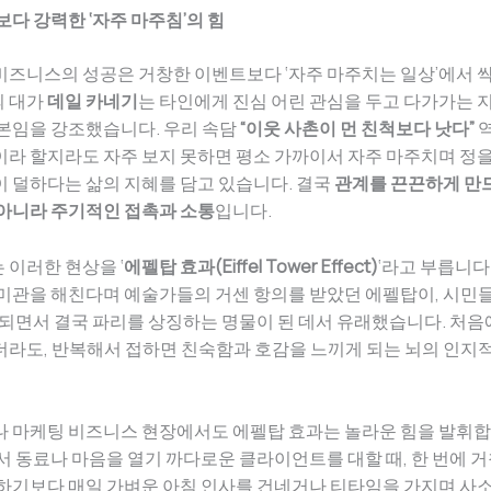
보다 강력한 ‘자주 마주침’의 힘
즈니스의 성공은 거창한 이벤트보다 ‘자주 마주치는 일상’에서 
 대가
데일 카네기
는 타인에게 진심 어린 관심을 두고 다가가는 
본임을 강조했습니다. 우리 속담
“이웃 사촌이 먼 친척보다 낫다”
역
라 할지라도 자주 보지 못하면 평소 가까이서 자주 마주치며 정을
 덜하다는 삶의 지혜를 담고 있습니다. 결국
관계를 끈끈하게 만드
 아니라 주기적인 접촉과 소통
입니다.
이러한 현상을 ‘
에펠탑 효과(Eiffel Tower Effect)
‘라고 부릅니다.
미관을 해친다며 예술가들의 거센 항의를 받았던 에펠탑이, 시민
 되면서 결국 파리를 상징하는 명물이 된 데서 유래했습니다. 처
라도, 반복해서 접하면 친숙함과 호감을 느끼게 되는 뇌의 인지적
나 마케팅 비즈니스 현장에서도 에펠탑 효과는 놀라운 힘을 발휘합
서 동료나 마음을 열기 까다로운 클라이언트를 대할 때, 한 번에 
하기보다 매일 가벼운 아침 인사를 건네거나 티타임을 가지며 사소