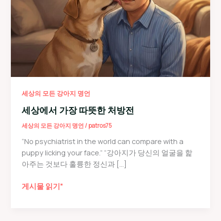
세상의 모든 강아지 명언
세상에서 가장 따뜻한 처방전
세상의 모든 강아지 명언
/
patros75
“No psychiatrist in the world can compare with a
puppy licking your face.” “강아지가 당신의 얼굴을 핥
아주는 것보다 훌륭한 정신과 […]
세
게시물 읽기"
상
에
서