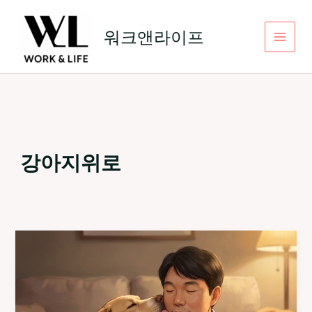
콘
텐
워크앤라이프
츠
로
건
너
뛰
기
강아지위로