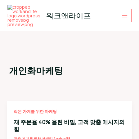
콘
텐
워크앤라이프
츠
로
건
너
뛰
기
개인화마케팅
작은 가게를 위한 마케팅
재 주문율 40% 올린 비밀, 고객 맞춤 메시지의
힘
작은 가게를 위한 마케팅
/
patros75