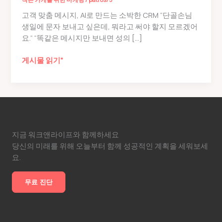
고객 맞춤 메시지, AI로 만드는 소박한 CRM “단골손님
생일에 문자 보내고 싶은데, 뭐라고 써야 할지 모르겠어
요.” “똑같은 메시지만 보내면 성의 […]
재
게시물 읽기"
주
문
율
40%
올
린
지금 워크앤라이프와 함께하세요
비
당신의 미래를 위해 오늘부터 함께 성공적인 계획을 세워보세
밀,
요.
고
객
무료 진단
맞
춤
메
시