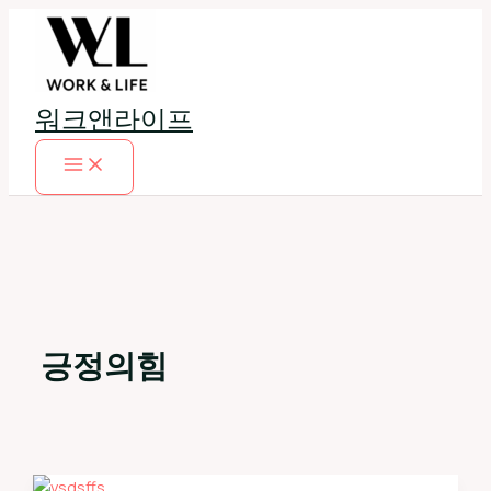
콘
텐
츠
로
워크앤라이프
건
너
뛰
기
긍정의힘