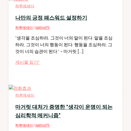
하루에세이
나만의 긍정 패스워드 설정하기
하루에세이
/
patros75
“생각을 조심하라, 그것이 너의 말이 된다. 말을 조심
하라, 그것이 너의 행동이 된다. 행동을 조심하라, 그
것이 너의 습관이 된다.” – 마거릿 […]
나
게시물 읽기"
만
의
긍
정
하루에세이
패
스
마거릿 대처가 증명한 “생각이 운명이 되는
워
심리학적 메커니즘”
드
설
하루에세이
/
patros75
정