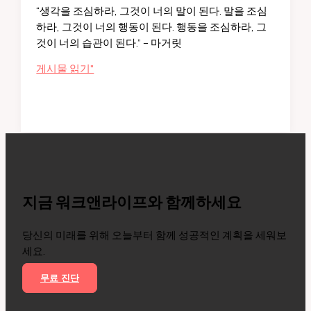
“생각을 조심하라, 그것이 너의 말이 된다. 말을 조심
하
하라, 그것이 너의 행동이 된다. 행동을 조심하라, 그
기
것이 너의 습관이 된다.” – 마거릿
마
게시물 읽기"
거
릿
대
처
가
증
명
한
지금 워크앤라이프와 함께하세요
“생
각
당신의 미래를 위해 오늘부터 함께 성공적인 계획을 세워보
이
세요.
운
명
무료 진단
이
되