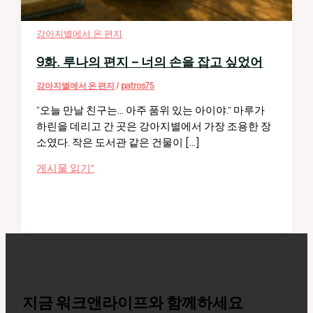
강아지별에서 온 편지
9화. 루나의 편지 – 너의 손을 잡고 싶었어
강아지별에서 온 편지
/
patros75
“오늘 만날 친구는… 아주 품위 있는 아이야.” 마루가
하린을 데리고 간 곳은 강아지별에서 가장 조용한 장
소였다. 작은 도서관 같은 건물이 […]
9
게시물 읽기"
화.
루
나
의
편
지
–
너
지금 워크앤라이프와 함께하세요
의