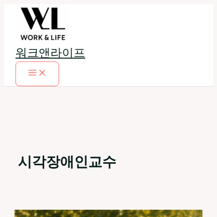
콘
텐
츠
로
워크앤라이프
건
너
뛰
기
시각장애인교수