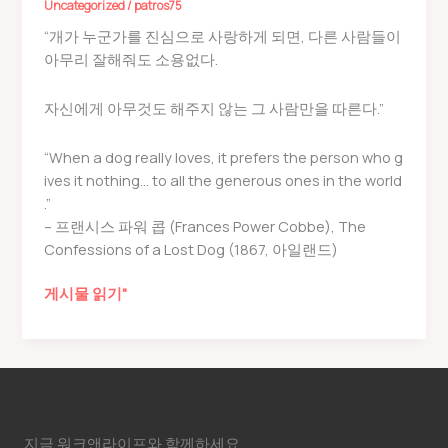
Uncategorized
/
patros75
“개가 누군가를 진심으로 사랑하게 되면, 다른 사람들이
아무리 잘해줘도 소용없다.
자신에게 아무것도 해주지 않는 그 사람만을 따른다.”
“When a dog really loves, it prefers the person who g
ives it nothing… to all the generous ones in the world
.”
– 프랜시스 파워 콥 (Frances Power Cobbe), The
Confessions of a Lost Dog (1867, 아일랜드)
강
게시물 읽기"
아
지
가
알
려
주
지금 워크앤라이프와 함께하세요