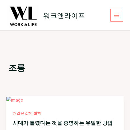
콘
텐
워크앤라이프
츠
로
건
너
뛰
기
조롱
개같은 삶의 철학
시대가 틀렸다는 것을 증명하는 유일한 방법