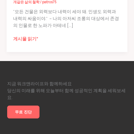
개같은 삶의 철학
/
patros75
“모든 건물은 외력보다 내력이 세야 돼. 인생도 외력과
내력의 싸움이야.” – 나의 아저씨 조롱의 대상에서 존경
의 인물로 한 노파가 아테네 […]
시
게시물 읽기"
대
가
틀
렸
다
는
지금 워크앤라이프와 함께하세요
것
당신의 미래를 위해 오늘부터 함께 성공적인 계획을 세워보세
을
요.
증
명
무료 진단
하
는
유