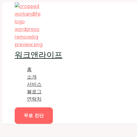
콘
텐
츠
로
건
너
뛰
워크앤라이프
기
홈
소개
서비스
블로그
연락처
무료 진단