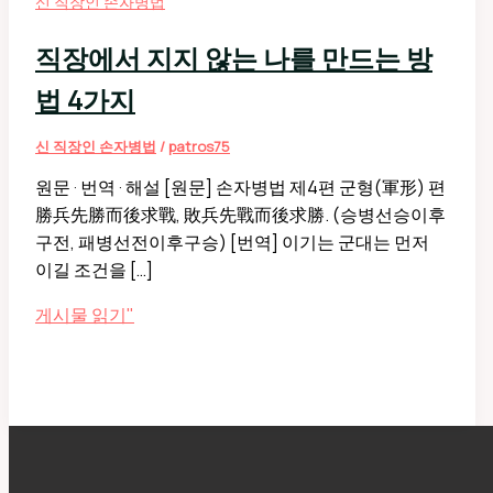
신 직장인 손자병법
직장에서 지지 않는 나를 만드는 방
법 4가지
신 직장인 손자병법
/
patros75
원문 · 번역 · 해설 [원문] 손자병법 제4편 군형(軍形) 편
勝兵先勝而後求戰, 敗兵先戰而後求勝. (승병선승이후
구전, 패병선전이후구승) [번역] 이기는 군대는 먼저
이길 조건을 […]
직
게시물 읽기"
장
에
서
지
지
않