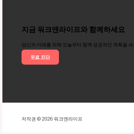
는
나
를
만
지금 워크앤라이프와 함께하세요
드
는
당신의 미래를 위해 오늘부터 함께 성공적인 계획을 
방
법
무료 진단
4
가
지
저작권 © 2026 워크앤라이프