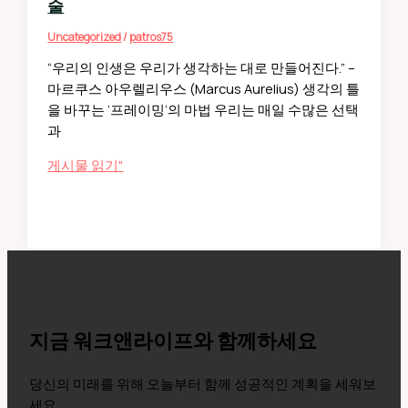
술
안
노
Uncategorized
/
patros75
력
“우리의 인생은 우리가 생각하는 대로 만들어진다.” –
하
마르쿠스 아우렐리우스 (Marcus Aurelius) 생각의 틀
지
을 바꾸는 ‘프레이밍’의 마법 우리는 매일 수많은 선택
말
과
고
‘이
아
게시물 읽기"
것’을
우
하
렐
라”
리
우
스
가
전
하
지금 워크앤라이프와 함께하세요
는
“생
당신의 미래를 위해 오늘부터 함께 성공적인 계획을 세워보
각
세요.