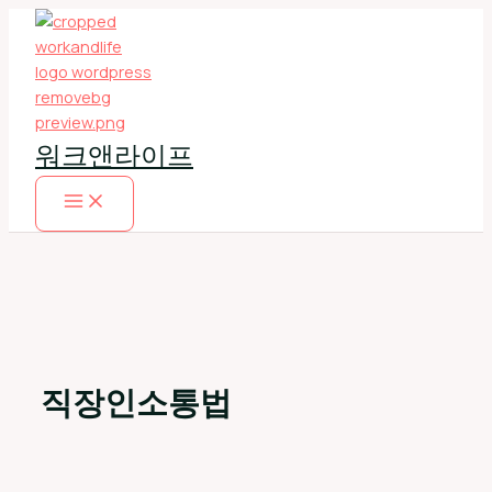
콘
텐
츠
로
건
너
워크앤라이프
뛰
기
직장인소통법