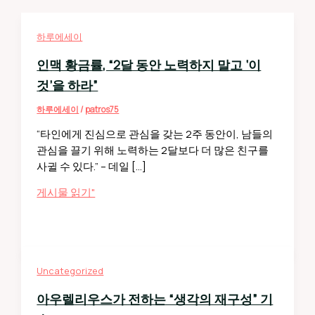
하루에세이
인맥 황금률, “2달 동안 노력하지 말고 ‘이
것’을 하라”
하루에세이
/
patros75
“타인에게 진심으로 관심을 갖는 2주 동안이, 남들의
관심을 끌기 위해 노력하는 2달보다 더 많은 친구를
사귈 수 있다.” – 데일 […]
인
게시물 읽기"
맥
황
금
률,
Uncategorized
“2
달
아우렐리우스가 전하는 “생각의 재구성” 기
동