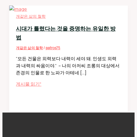
개같은 삶의 철학
시대가 틀렸다는 것을 증명하는 유일한 방
법
개같은 삶의 철학
/
patros75
“모든 건물은 외력보다 내력이 세야 돼. 인생도 외력
과 내력의 싸움이야.” – 나의 아저씨 조롱의 대상에서
존경의 인물로 한 노파가 아테네 […]
시
게시물 읽기"
대
가
틀
렸
다
는
것