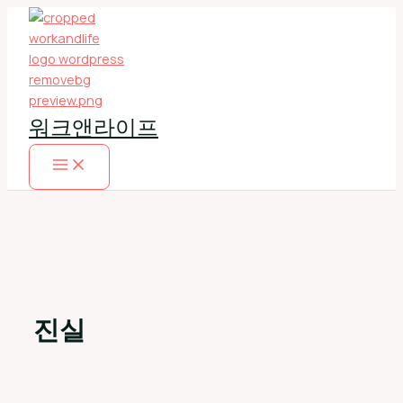
콘
텐
츠
로
건
너
워크앤라이프
뛰
기
진실